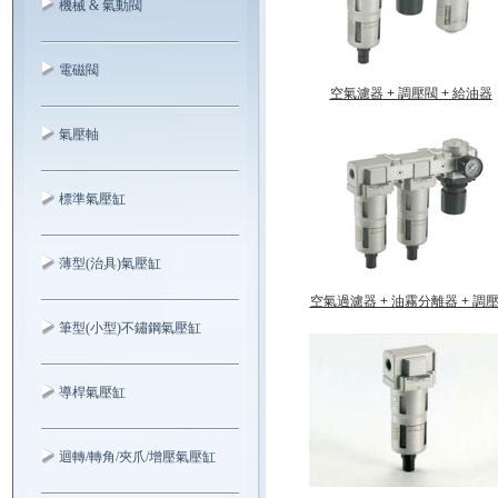
機械 & 氣動閥
電磁閥
空氣濾器 + 調壓閥 + 給油器
氣壓軸
標準氣壓缸
薄型(治具)氣壓缸
空氣過濾器 + 油霧分離器 + 調
筆型(小型)不鏽鋼氣壓缸
導桿氣壓缸
迴轉/轉角/夾爪/增壓氣壓缸